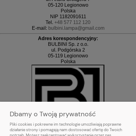
05-120 Legionowo
Polska
NIP 1182091611
Tel.
+48 577 112 120
E-mail:
bulbini.lampa@gmail.com
Adres korespondencyjny:
BULBINI Sp. z o.o.
ul. Podgórska 2
05-119 Legionowo
Polska
Dbamy o Twoją prywatność
Pliki cookies i pokrewne im technologie umożliwiają poprawne
działanie strony i pomagają nam dostosować ofertę do Twoich
potrzeb. Możesz zaakceptować wykorzystanie przez nas